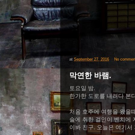
at
September 27, 2016
No commen
막연한 바램.
토요일 밤
.
한가한 도로를 내려다 본
처음 호주에 여행을 왔을때
술에 취한 걸인이 벤치에 
이봐 친구
.
오늘은 여기서