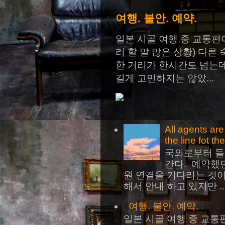
여행. 불안. 예약.
일본 시골 여행 중 교통편
리 할 말 많은 상황) 다
한 거리가 한시간도 넘는
길게 고민하지는 않았...
All agents ar
the line fot th
국외로부터 들
간다. 예약했
원 연결을 기다리는 것
해서 안내 하고 있지만 ..
여행. 불안. 예약.
일본 시골 여행 중 교통