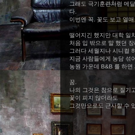
그래도 극기훈련처럼 메달려
다.
이번엔 꼭. 꽃도 보고 열매
떨어지긴 했지만 대학 일차
처음 입 밖으로 말 했던 장
그러다 세월지나 시니컬 하
지금 사람들에게 농담 섞어
농원 가운데 B&B 를 하면
꿈.
나의 그것은 참으로 질기고
꽃이 피지 않더라도
그것만으로도 근사할 수 있겠