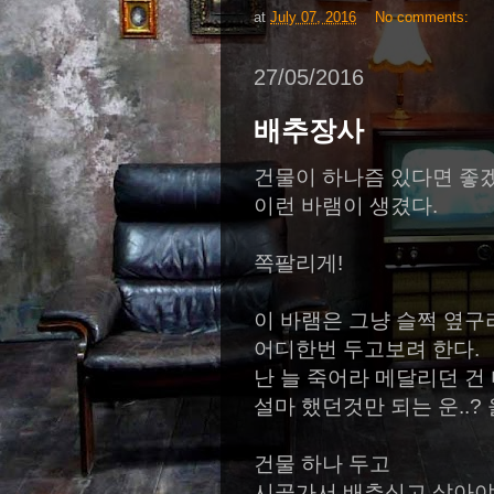
at
July 07, 2016
No comments:
27/05/2016
배추장사
건물이 하나즘 있다면 좋겠
이런 바램이 생겼다.
쪽팔리게!
이 바램은 그냥 슬쩍 옆구
어디한번 두고보려 한다.
난 늘 죽어라 메달리던 건
설마 했던것만 되는 운..?
건물 하나 두고
시골가서 배추심고 살아야