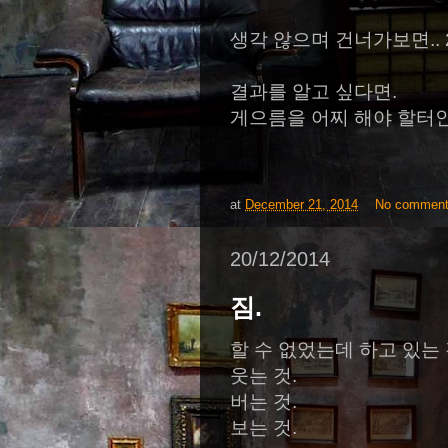
생각 않으며 건너가보면.. 2
결과를 알고 싶다면.
게으름을 어찌 해야 할터인데
at
December 21, 2014
No commen
20/12/2014
짐.
할 수 없었는데 하고 있는 
웃는 것.
버는 것.
보는 것.