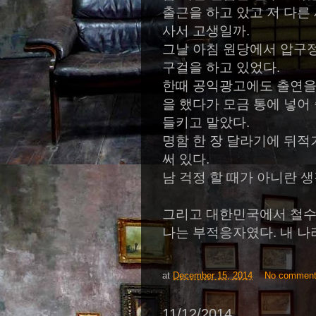
출근을 하고 있고 저 다른
사서 고생일까
.
그날 아침 원당에서 압구
구걸을 하고 있었다
.
한때 공익광고에도 출연을
을 했다가 모금 통에 넣어
들키고 말았다
.
명함 한 장 달라기에 뒤적
써 있다
.
남 걱정 할 때가 아니란 
그리고 대한민국에서 철수
나는 부적응자였다
.
내 나
at
December 15, 2014
No commen
11/12/2014