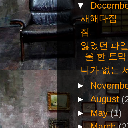
▼
Decemb
새해다짐.
짐.
잃었던 파일
울 한 토막
니가 없는 
►
Novemb
►
August
(
►
May
(1)
►
March
(2