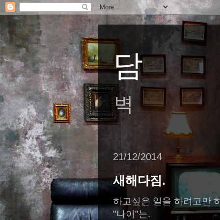
담
벽
21/12/2014
새해다짐.
하고싶은 일을 하려고만 하
"나이"는.