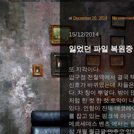
at
December 20, 2014
No commen
15/12/2014
잃었던 파일 복원중 
또 지각이다
.
압구정 전철역에서 결국 
신호가 바뀌었는데 차들은
다
.
차 창이 뿌옇다
.
밖이 
처럼 한 컷 한 컷 토막이 
있다
.
인형이 잔뜩 데코레이
를 잡고 있는 핑크색 야구
메르세데스 벤츠 에서는 핑
삼 개월 월급을 안주고 있